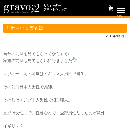
セミオーダー
0
プリントショップ
menu
前世占い☆家族篇
2011年9月2日
自分の前世を見てもらってからすぐに、
家族の前世も見てもらいに行きました
旦那の一つ前の前世はイギリス人男性で書生。
その前は日本人男性で薬師。
その前はエジプト人男性で細工職人。
旦那は女性っぽい性格なんで、全部男性だったのが意外。
イギリス？