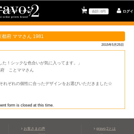
0
ー
プリントショップ
ログイ
合計:
0円
 京都府 ママさん 1981
2015年5月25日
した！シックな色合いが気に入ってます。」
都府 ことママさん
、それぞれの個性に合ったデザインをお選びいただきました☆
nt form is closed at this time.
お客さまの声
gravo;2とは