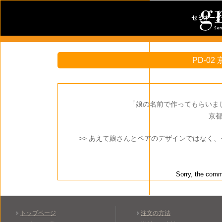
セミオーダ
PD-02
「娘の名前で作ってもらいま
京
>> あえて娘さんとペアのデザインではなく
Sorry, the comme
トップページ
注文の方法